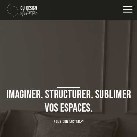
Imaginer. Structurer. Sublimer
vos espaces.
N
O
U
S
C
O
N
T
A
C
T
E
R