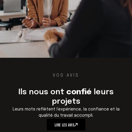
VOS AVIS
Ils nous ont
confié
leurs
projets
Leurs mots reflètent l’expérience, la confiance et la
qualité du travail accompli.
L
I
R
E
L
E
S
A
V
I
S