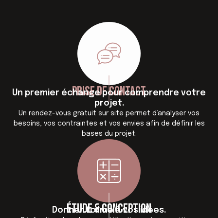
Prise de contact
Un premier échange pour comprendre votre
projet.
Un rendez-vous gratuit sur site permet d’analyser vos
besoins, vos contraintes et vos envies afin de définir les
bases du projet.
Étude & conception
Donner forme à vos idées.