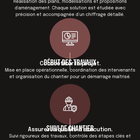
Réalisation des plans, modélisations et propositions
d’aménagement. Chaque solution est étudiée avec
précision et accompagnée d’un chiffrage détaillé.
Début des travaux
Concrétiser le projet.
Mise en place opérationnelle, coordination des intervenants
et organisation du chantier pour un démarrage maîtrisé.
Suivi de chantier
Assurer la qualité d’exécution.
Suivi rigoureux des travaux, contrôle des étapes clés et