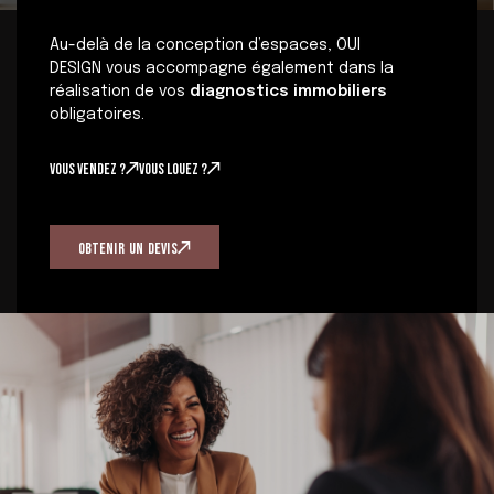
Au-delà de la conception d’espaces, OUI
DESIGN vous accompagne également dans la
réalisation de vos
diagnostics immobiliers
obligatoires.
Vous vendez ?
Vous louez ?
O
B
T
E
N
I
R
U
N
D
E
V
I
S