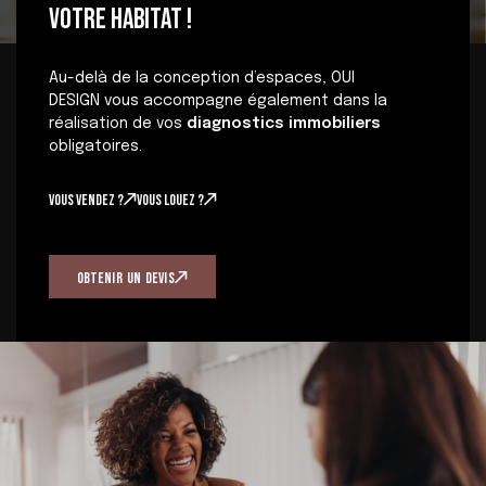
VOTRE HABITAT !
Au-delà de la conception d’espaces, OUI
DESIGN vous accompagne également dans la
réalisation de vos
diagnostics immobiliers
obligatoires.
Vous vendez ?
Vous louez ?
O
B
T
E
N
I
R
U
N
D
E
V
I
S