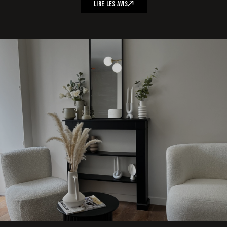
L
I
R
E
L
E
S
A
V
I
S