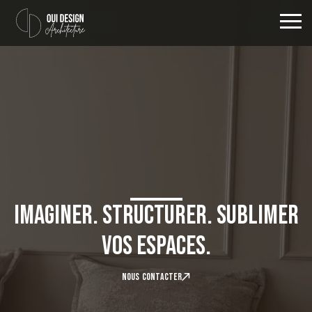
Imaginer. Structurer. Sublimer
vos espaces.
N
O
U
S
C
O
N
T
A
C
T
E
R