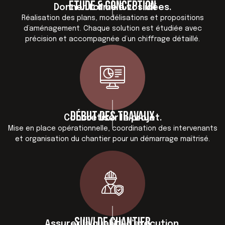
Étude & conception
Donner forme à vos idées.
Réalisation des plans, modélisations et propositions
d’aménagement. Chaque solution est étudiée avec
précision et accompagnée d’un chiffrage détaillé.
Début des travaux
Concrétiser le projet.
Mise en place opérationnelle, coordination des intervenants
et organisation du chantier pour un démarrage maîtrisé.
Suivi de chantier
Assurer la qualité d’exécution.